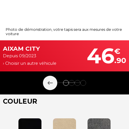
Photo de démonstration, votre tapis sera aux mesures de votre
voiture
46
AIXAM CITY
€
Depuis 09/2023
.90
› Choisir un autre véhicule
keyboard_backspace
COULEUR