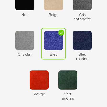
Noir
Beige
Gris
anthracite
check
Gris clair
Bleu
Bleu
marine
Rouge
Vert
anglais