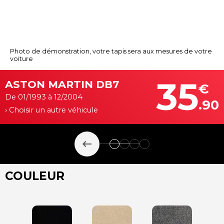
Photo de démonstration, votre tapis sera aux mesures de votre
voiture
35
ASTON MARTIN DB7
€
De 01/1993 à 12/2004
.90
› Choisir un autre véhicule
keyboard_backspace
COULEUR