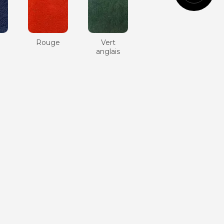
Cognac
Rouge
Vert
e
anglais
Vert
anglais