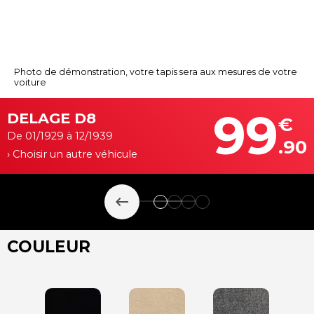
Photo de démonstration, votre tapis sera aux mesures de votre
voiture
99
DELAGE D8
€
De 01/1929 à 12/1939
.90
› Choisir un autre véhicule
keyboard_backspace
COULEUR