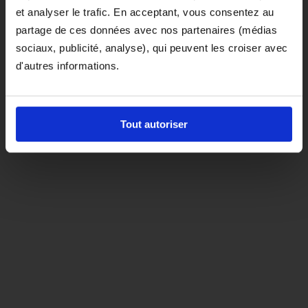
et analyser le trafic. En acceptant, vous consentez au
D'ici là, si vous souhaitez le coloris noir,
partage de ces données avec nos partenaires (médias
orientez-vous vers la matière "indispensable"
sociaux, publicité, analyse), qui peuvent les croiser avec
d'autres informations.
Tout autoriser