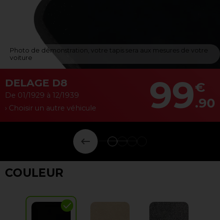
Photo de démonstration, votre tapis sera aux mesures de votre
voiture
99
DELAGE D8
€
De 01/1929 à 12/1939
.90
› Choisir un autre véhicule
keyboard_backspace
COULEUR
check