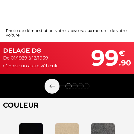
Photo de démonstration, votre tapis sera aux mesures de votre
voiture
99
DELAGE D8
€
De 01/1929 à 12/1939
.90
› Choisir un autre véhicule
keyboard_backspace
COULEUR