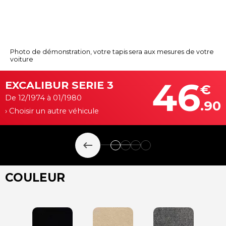
Photo de démonstration, votre tapis sera aux mesures de votre
voiture
46
EXCALIBUR SERIE 3
€
De 12/1974 à 01/1980
.90
› Choisir un autre véhicule
keyboard_backspace
COULEUR