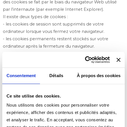
des cookies se fait par le biais du navigateur Web utilisé
par l’internaute (par exemple Internet Explorer).
Il existe deux types de cookies :
- les cookies de session sont supprimés de votre
ordinateur lorsque vous fermez votre navigateur.
- les cookies permanents restent stockés sur votre
ordinateur après la fermeture du navigateur.
Les cookies sont cependant anonymes et ne sont en
aucun cas utilisés pour collecter des informations
personnelles.
Consentement
Détails
À propos des cookies
Tontapis.com
utilise des cookies à des fins d'analyses
statistiques et pour analyser l'utilisation du site dans
Ce site utilise des cookies.
l’objectif d’améliorer la qualité de son site. Les données
Nous utilisons des cookies pour personnaliser votre
correspondantes ne comportent pas de données
expérience, afficher des contenus et publicités adaptés,
personnelles, et sont détruites après usage
et analyser le trafic. En acceptant, vous consentez au