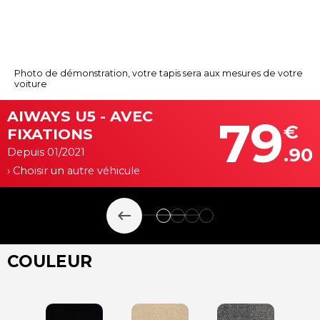
Photo de démonstration, votre tapis sera aux mesures de votre
voiture
AIWAYS U5 - AVEC
79
€
FIXATIONS
.90
Depuis 01/2021
› Choisir un autre véhicule
keyboard_backspace
COULEUR