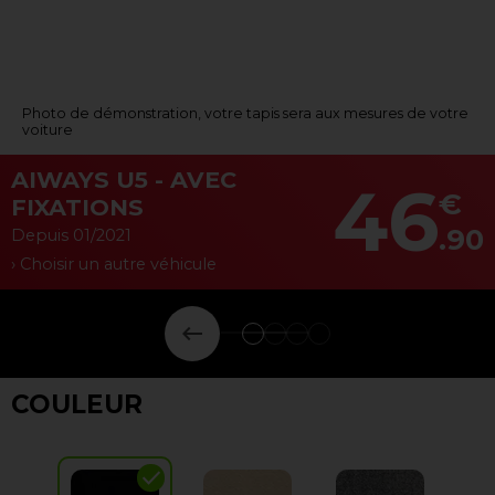
Photo de démonstration, votre tapis sera aux mesures de votre
voiture
AIWAYS U5 - AVEC
46
€
FIXATIONS
.90
Depuis 01/2021
› Choisir un autre véhicule
keyboard_backspace
COULEUR
check