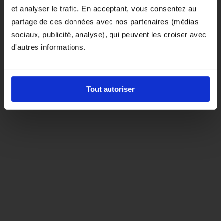
et analyser le trafic. En acceptant, vous consentez au
D'ici là, si vous souhaitez le coloris noir,
partage de ces données avec nos partenaires (médias
orientez-vous vers la matière "indispensable"
sociaux, publicité, analyse), qui peuvent les croiser avec
d'autres informations.
Tout autoriser