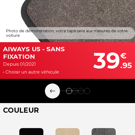
Photo de démonstration, votre tapis sera aux mesures de votre
voiture
AIWAYS U5 - SANS
39
€
FIXATION
.95
Depuis 01/2021
› Choisir un autre véhicule
keyboard_backspace
COULEUR