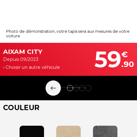
Photo de démonstration, votre tapis sera aux mesures de votre
voiture
59
AIXAM CITY
€
Depuis 09/2023
.90
› Choisir un autre véhicule
keyboard_backspace
COULEUR