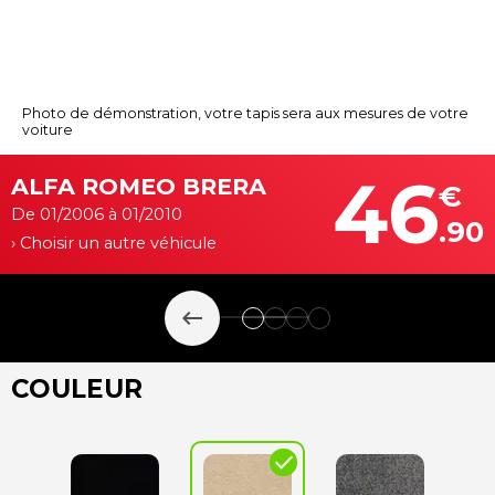
Photo de démonstration, votre tapis sera aux mesures de votre
voiture
46
ALFA ROMEO BRERA
€
De 01/2006 à 01/2010
.90
› Choisir un autre véhicule
keyboard_backspace
COULEUR
check