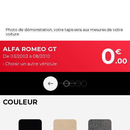
Photo de démonstration, votre tapis sera aux mesures de votre
voiture
0
ALFA ROMEO GT
€
De 03/2003 à 08/2010
.00
› Choisir un autre véhicule
keyboard_backspace
COULEUR