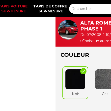
TAPIS VOITURE 
TAPIS DE COFFRE 
SUR-MESURE
SUR-MESURE
ALFA ROME
PHASE 1
De 07/2008 à 10/
› Choisir un autre
COULEUR
check
Noir
Gris