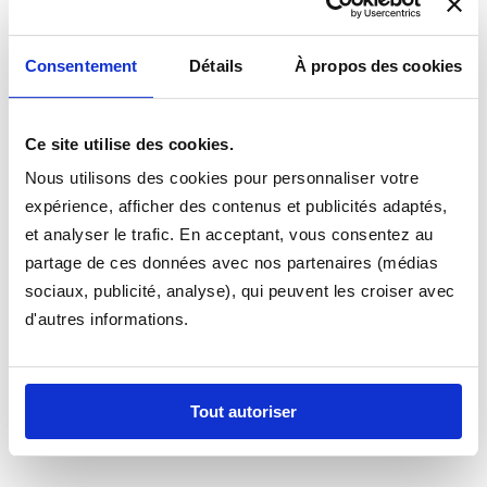
le plancher de votre #MARQUE# et que vous souhaitez
un modèle de fixation, contactez nous, nous vous
Consentement
Détails
À propos des cookies
trouverons une solution.
Appelez nous si vous hésitez sur le tapis à commander
Ce site utilise des cookies.
pour votre ASTON MARTIN, nous sommes à votre
disposition au 0366194480 toute l'équipe est disponible
Nous utilisons des cookies pour personnaliser votre
pour vous aider à passer votre commande ! En cas
expérience, afficher des contenus et publicités adaptés,
d'hésitation appellez nous nous pourrons vous guider
et analyser le trafic. En acceptant, vous consentez au
dans la selection de votre modèle.
partage de ces données avec nos partenaires (médias
sociaux, publicité, analyse), qui peuvent les croiser avec
d'autres informations.
Tout autoriser