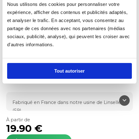
Nous utilisons des cookies pour personnaliser votre
expérience, afficher des contenus et publicités adaptés,
et analyser le trafic. En acceptant, vous consentez au
partage de ces données avec nos partenaires (médias
sociaux, publicité, analyse), qui peuvent les croiser avec
d'autres informations.
TAPIS VOITURE
MOQUETTE ESSENTIEL
Fonctionnel
Tout autoriser
4.9/5
keyboard_arrow_down
Fabriqué en France dans notre usine de Linselles
(59)
Protège le plancher de votre véhicule
À partir de
19.90 €
Moquette aiguilletée
650g/m² de fibre PP