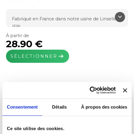
keyboard_arrow_down
Fabriqué en France dans notre usine de Linselles
(59)
Qualité et confort
À partir de
28.90 €
Moquette velours
650g/m² de fibre PP
arrow_right_alt
SÉLECTIONNER
Poids total : 2000g/m²
Épaisseur : 9mm
Noir, Gris
Système de fixations inclus si prévus à l'origine
Broderies possibles
Consentement
Détails
À propos des cookies
Ce site utilise des cookies.