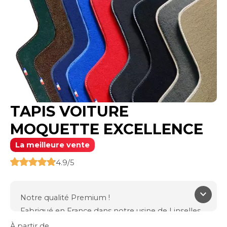
TAPIS VOITURE
MOQUETTE EXCELLENCE
La meilleure vente
4.9/5
keyboard_arrow_down
Notre qualité Premium !
Fabriqué en France dans notre usine de Linselles
(59)
À partir de