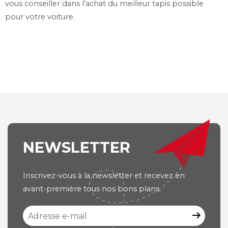
vous conseiller dans l'achat du meilleur tapis possible
pour votre voiture.
NEWSLETTER
Inscrivez-vous à la newsletter et recevez en
avant-première tous nos bons plans.
arrow_right_alt