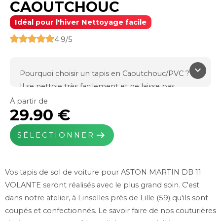
CAOUTCHOUC
Idéal pour l'hiver Nettoyage facile
4.9/5
keyboard_arrow_down
Pourquoi choisir un tapis en Caoutchouc/PVC ?
Il se nettoie très facilement et ne laisse pas
l'humidité pénétrer sur votre moquette d'origine.
À partir de
29.90 €
Il est indispensable l'hiver en cas d'intempéries et
de fortes pluies.
arrow_right_alt
SÉLECTIONNER
Fabriqué en France dans notre usine de Linselles
(59)
Efficace et résistant
Vos tapis de sol de voiture pour ASTON MARTIN DB 11
Caoutchouc thermo Plastic TPR
VOLANTE seront réalisés avec le plus grand soin. C'est
Poids total : 1900g/m²
dans notre atelier, à Linselles près de Lille (59) qu'ils sont
Épaisseur : 7mm
coupés et confectionnés. Le savoir faire de nos couturières
Noir, Beige