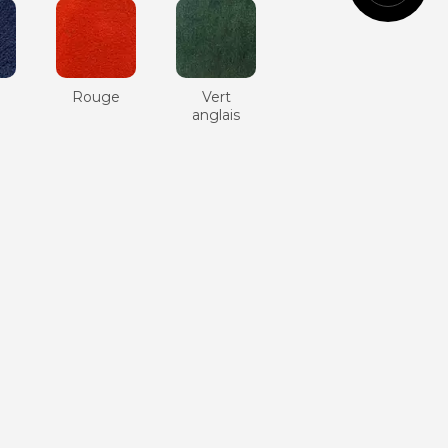
Cognac
Rouge
Vert
e
anglais
Vert
anglais