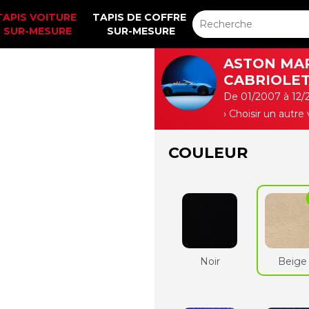
TAPIS VOITURE 
TAPIS DE COFFRE 
SUR-MESURE
SUR-MESURE
ASTON MA
CABRIOLE
De 01/2007 à 12/
› Choisir un autre
COULEUR
Noir
Beige