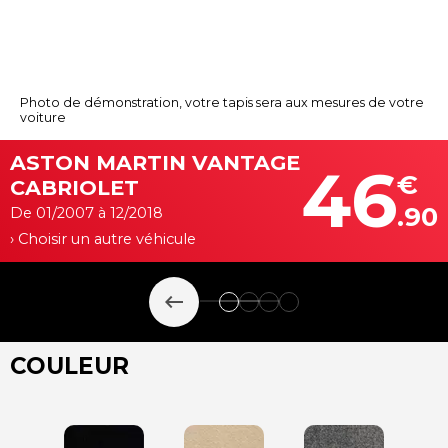
Photo de démonstration, votre tapis sera aux mesures de votre
voiture
ASTON MARTIN VANTAGE
46
€
CABRIOLET
.90
De 01/2007 à 12/2018
› Choisir un autre véhicule
keyboard_backspace
COULEUR