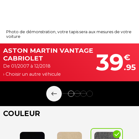
Photo de démonstration, votre tapis sera aux mesures de votre
voiture
ASTON MARTIN VANTAGE
39
€
CABRIOLET
.95
De 01/2007 à 12/2018
› Choisir un autre véhicule
keyboard_backspace
COULEUR
check