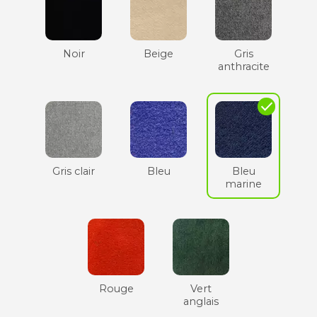
Noir
Beige
Gris
anthracite
check
Gris clair
Bleu
Bleu
marine
Rouge
Vert
anglais