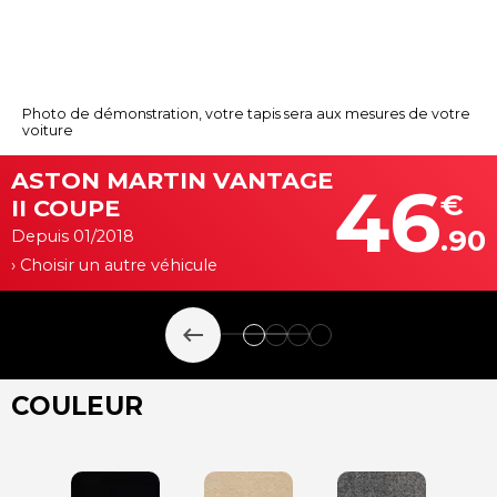
Photo de démonstration, votre tapis sera aux mesures de votre
voiture
ASTON MARTIN VANTAGE
46
€
II COUPE
.90
Depuis 01/2018
› Choisir un autre véhicule
keyboard_backspace
COULEUR