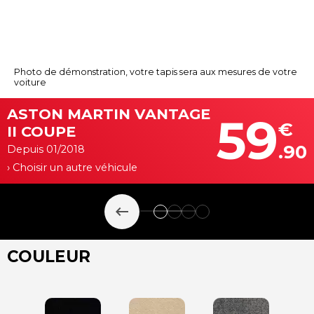
Photo de démonstration, votre tapis sera aux mesures de votre
voiture
ASTON MARTIN VANTAGE
59
€
II COUPE
.90
Depuis 01/2018
› Choisir un autre véhicule
keyboard_backspace
COULEUR