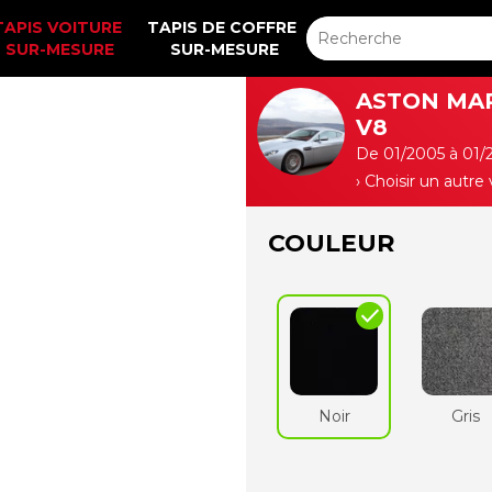
TAPIS VOITURE 
TAPIS DE COFFRE 
SUR-MESURE
SUR-MESURE
ASTON MA
V8
De 01/2005 à 01/
› Choisir un autre
COULEUR
check
Noir
Gris