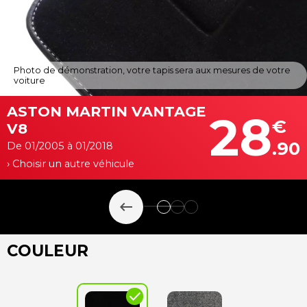
Photo de démonstration, votre tapis sera aux mesures de votre
voiture
ASTON MARTIN VANTAGE
28
€
V8
.90
De 01/2005 à 01/2018
› Choisir un autre véhicule
keyboard_backspace
COULEUR
check