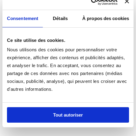
le plancher de votre #MARQUE# et que vous souhaitez
un modèle de fixation, contactez nous, nous vous
Consentement
Détails
À propos des cookies
trouverons une solution.
Appelez nous si vous hésitez sur le tapis à commander
Ce site utilise des cookies.
pour votre ASTON MARTIN, nous sommes à votre
disposition au 0366194480 toute l'équipe est disponible
Nous utilisons des cookies pour personnaliser votre
pour vous aider à passer votre commande ! En cas
expérience, afficher des contenus et publicités adaptés,
d'hésitation appellez nous nous pourrons vous guider
et analyser le trafic. En acceptant, vous consentez au
dans la selection de votre modèle.
partage de ces données avec nos partenaires (médias
sociaux, publicité, analyse), qui peuvent les croiser avec
d'autres informations.
Tout autoriser