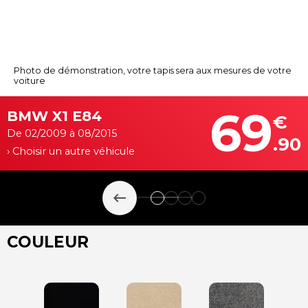
Photo de démonstration, votre tapis sera aux mesures de votre
voiture
69
BMW X1 E84
€
De 02/2009 à 08/2015
.90
› Choisir un autre véhicule
keyboard_backspace
COULEUR