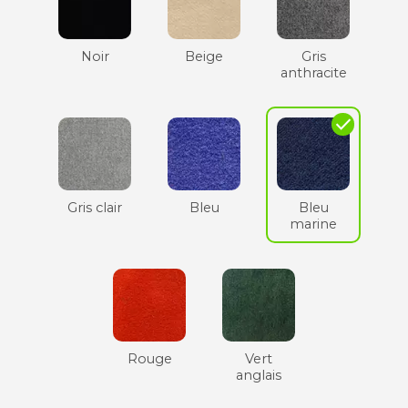
Noir
Beige
Gris
anthracite
check
Gris clair
Bleu
Bleu
marine
Rouge
Vert
anglais