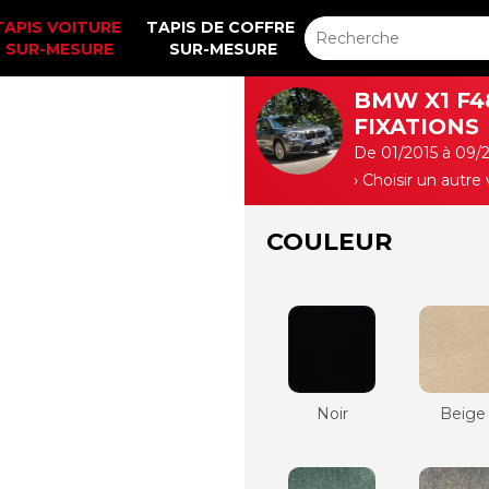
TAPIS VOITURE 
TAPIS DE COFFRE 
SUR-MESURE
SUR-MESURE
BMW X1 F4
FIXATIONS
De 01/2015 à 09/
› Choisir un autre
COULEUR
Noir
Beige