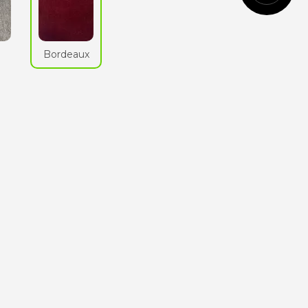
Cognac
n
Bordeaux
Vert
anglais