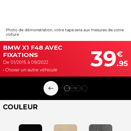
Photo de démonstration, votre tapis sera aux mesures de votre
voiture
BMW X1 F48 AVEC
39
€
FIXATIONS
.95
De 01/2015 à 09/2022
› Choisir un autre véhicule
keyboard_backspace
COULEUR