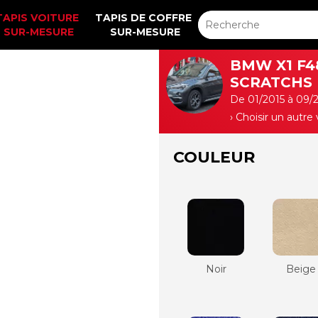
TAPIS VOITURE 
TAPIS DE COFFRE 
SUR-MESURE
SUR-MESURE
BMW X1 F4
SCRATCHS 
De 01/2015 à 09/
› Choisir un autre
COULEUR
Noir
Beige