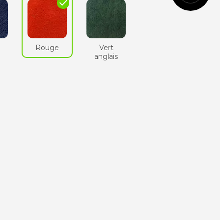
check
Cognac
Rouge
Vert
e
anglais
Vert
anglais