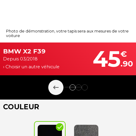
Photo de démonstration, votre tapis sera aux mesures de votre
voiture
45
BMW X2 F39
€
Depuis 03/2018
.90
› Choisir un autre véhicule
keyboard_backspace
COULEUR
check