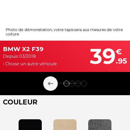
Photo de démonstration, votre tapis sera aux mesures de votre
voiture
39
BMW X2 F39
€
Depuis 03/2018
.95
› Choisir un autre véhicule
keyboard_backspace
COULEUR