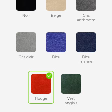
Noir
Beige
Gris
anthracite
Gris clair
Bleu
Bleu
marine
check
Rouge
Vert
anglais