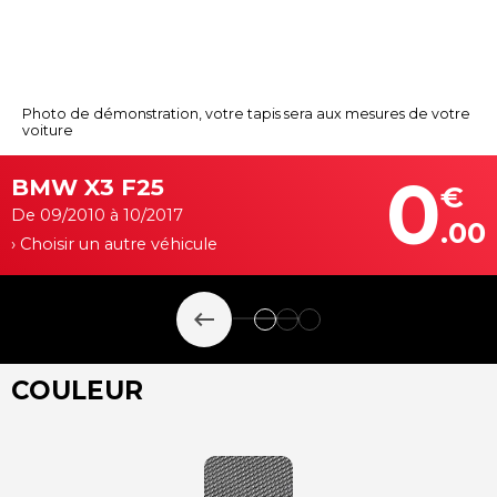
Photo de démonstration, votre tapis sera aux mesures de votre
voiture
0
BMW X3 F25
€
De 09/2010 à 10/2017
.00
› Choisir un autre véhicule
keyboard_backspace
COULEUR