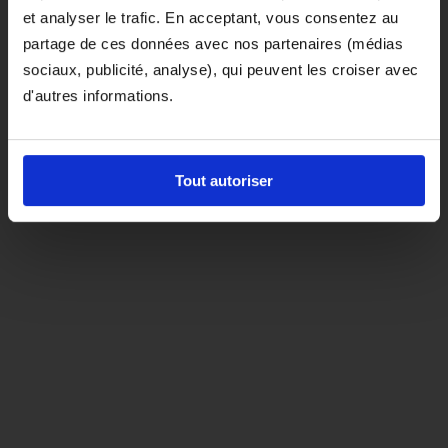
et analyser le trafic. En acceptant, vous consentez au
D'ici là, si vous souhaitez le coloris noir,
partage de ces données avec nos partenaires (médias
orientez-vous vers la matière "indispensable"
sociaux, publicité, analyse), qui peuvent les croiser avec
d'autres informations.
Tout autoriser