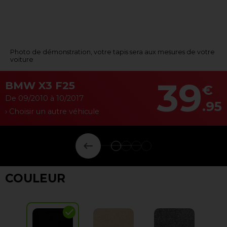
Photo de démonstration, votre tapis sera aux mesures de votre
voiture
39
BMW X3 F25
€
De 09/2010 à 10/2017
.95
› Choisir un autre véhicule
keyboard_backspace
COULEUR
check