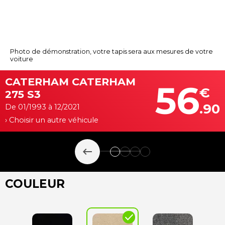
Photo de démonstration, votre tapis sera aux mesures de votre
voiture
CATERHAM CATERHAM
56
€
275 S3
.90
De 01/1993 à 12/2021
› Choisir un autre véhicule
keyboard_backspace
COULEUR
check