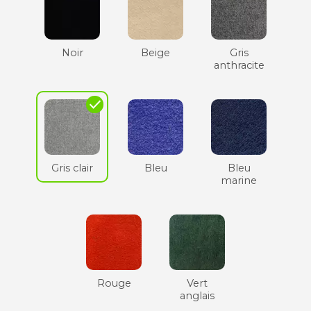
Noir
Beige
Gris
anthracite
check
Gris clair
Bleu
Bleu
marine
Rouge
Vert
anglais