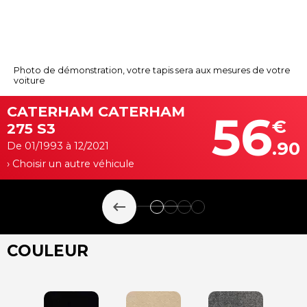
Photo de démonstration, votre tapis sera aux mesures de votre
voiture
CATERHAM CATERHAM
56
€
275 S3
.90
De 01/1993 à 12/2021
› Choisir un autre véhicule
keyboard_backspace
COULEUR