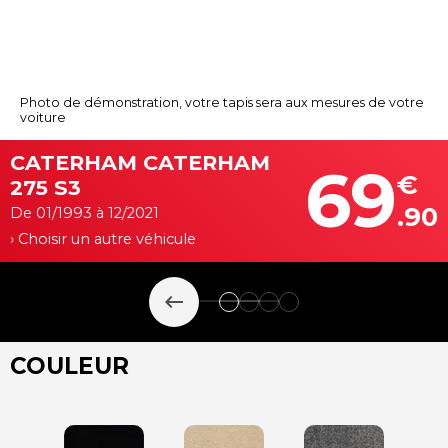
Photo de démonstration, votre tapis sera aux mesures de votre
voiture
CATERHAM CATERHAM
69
€
275 S3
.90
De 01/1993 à 12/2021
› Choisir un autre véhicule
keyboard_backspace
COULEUR