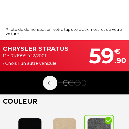
Photo de démonstration, votre tapis sera aux mesures de votre
voiture
59
CHRYSLER STRATUS
€
De 01/1995 à 12/2001
.90
› Choisir un autre véhicule
keyboard_backspace
COULEUR
check