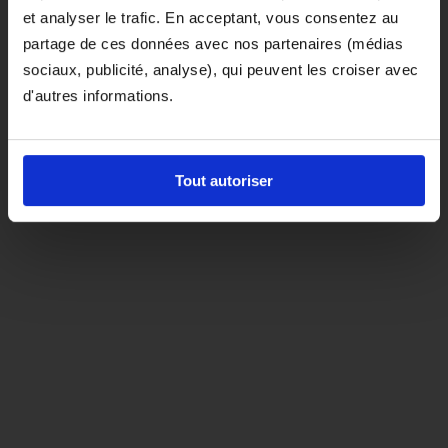
et analyser le trafic. En acceptant, vous consentez au
D'ici là, si vous souhaitez le coloris noir,
partage de ces données avec nos partenaires (médias
orientez-vous vers la matière "indispensable"
sociaux, publicité, analyse), qui peuvent les croiser avec
d'autres informations.
Tout autoriser