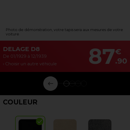
Photo de démonstration, votre tapis sera aux mesures de votre
voiture
87
DELAGE D8
€
De 01/1929 à 12/1939
.90
› Choisir un autre véhicule
keyboard_backspace
COULEUR
check