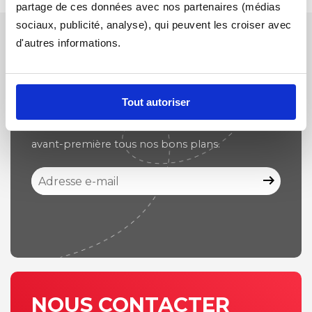
partage de ces données avec nos partenaires (médias
sociaux, publicité, analyse), qui peuvent les croiser avec
d'autres informations.
NEWSLETTER
Tout autoriser
Inscrivez-vous à la newsletter et recevez en
avant-première tous nos bons plans.
arrow_right_alt
NOUS CONTACTER