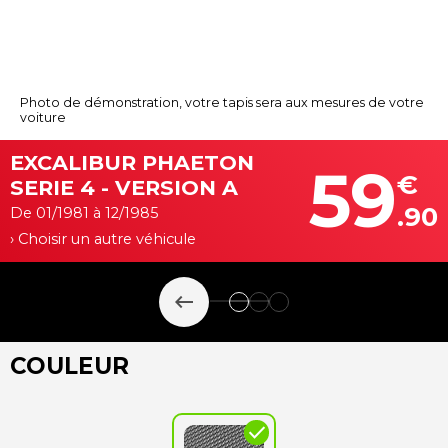
Photo de démonstration, votre tapis sera aux mesures de votre
voiture
EXCALIBUR PHAETON
59
€
SERIE 4 - VERSION A
.90
De 01/1981 à 12/1985
› Choisir un autre véhicule
keyboard_backspace
COULEUR
check