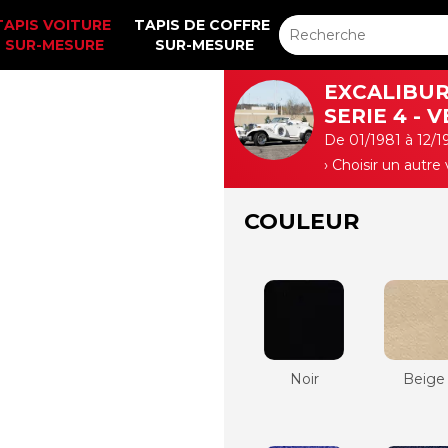
TAPIS VOITURE 
TAPIS DE COFFRE 
SUR-MESURE
SUR-MESURE
EXCALIBU
SERIE 4 - 
De 01/1981 à 12/1
› Choisir un autre
COULEUR
Noir
Beige