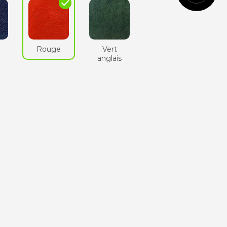
check
Cognac
Rouge
Vert
e
anglais
Vert
anglais