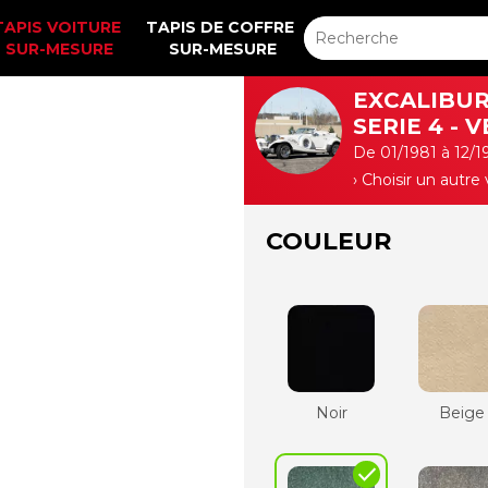
TAPIS VOITURE 
TAPIS DE COFFRE 
SUR-MESURE
SUR-MESURE
EXCALIBU
SERIE 4 - 
De 01/1981 à 12/1
› Choisir un autre
COULEUR
Noir
Beige
check