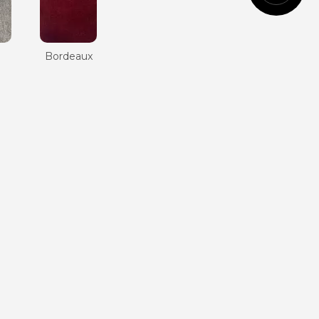
Cognac
n
Bordeaux
Vert
anglais