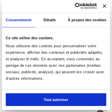
Personnalisation par Broderies possible
Consentement
Détails
À propos des cookies
Ce site utilise des cookies.
Nous utilisons des cookies pour personnaliser votre
expérience, afficher des contenus et publicités adaptés,
et analyser le trafic. En acceptant, vous consentez au
partage de ces données avec nos partenaires (médias
TAPIS VOITURE
sociaux, publicité, analyse), qui peuvent les croiser avec
d'autres informations.
CAOUTCHOUC
Idéal pour l'hiver Nettoyage facile
4.9/5
Tout autoriser