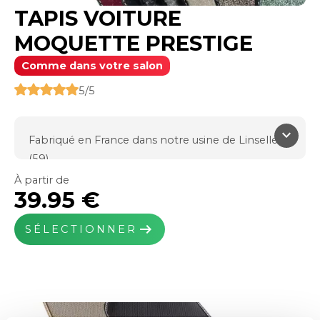
TAPIS VOITURE
MOQUETTE PRESTIGE
Comme dans votre salon
5/5
keyboard_arrow_down
Fabriqué en France dans notre usine de Linselles
(59)
Le plus épais, grand confort et LUXE
À partir de
39.95 €
Moquette Fil double twisté effet chiné.
1500g/m² de fibre PP
arrow_right_alt
SÉLECTIONNER
Poids total : 3000g/m²
Épaisseur : 13mm
Noir, Gris anthracite, Gris clair, Beige, Vert, Marron,
Bordeaux
Système de fixations inclus si prévus à l'origine