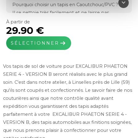
keyboard_arrow_down
Pourquoi choisir un tapis en Caoutchouc/PVC ?
Il se nettoie très facilement et ne laisse pas
l'humidité pénétrer sur votre moquette d'origine.
À partir de
29.90 €
Il est indispensable l'hiver en cas d'intempéries et
de fortes pluies.
arrow_right_alt
SÉLECTIONNER
Fabriqué en France dans notre usine de Linselles
(59)
Efficace et résistant
Vos tapis de sol de voiture pour EXCALIBUR PHAETON
Caoutchouc thermo Plastic TPR
SERIE 4 - VERSION B seront réalisés avec le plus grand
Poids total : 1900g/m²
soin. C'est dans notre atelier, à Linselles près de Lille (59)
Épaisseur : 7mm
qu'ils sont coupés et confectionnés. Le savoir faire de nos
Noir, Beige
couturières ainsi que notre contrôle qualité avant
Système de fixations inclus si prévus à l'origine
expédition vous garantissent des tapis adaptés
Grand choix de coloris pour la ganse de pourtour.
parfaitement à votre EXCALIBUR PHAETON SERIE 4 -
VERSION B, des tapis automobiles aux finitions soignées,
que nous prenons plaisir à confectionner pour votre