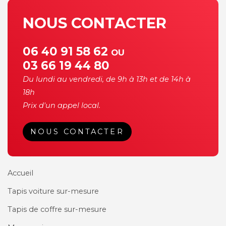
NOUS CONTACTER
06 40 91 58 62
OU
03 66 19 44 80
Du lundi au vendredi, de 9h à 13h et de 14h à
18h
Prix d'un appel local.
NOUS CONTACTER
Accueil
Tapis voiture sur-mesure
Tapis de coffre sur-mesure