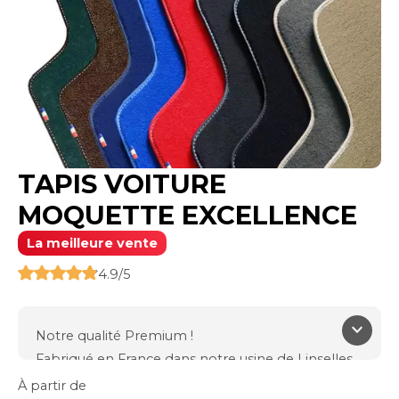
TAPIS VOITURE
MOQUETTE EXCELLENCE
La meilleure vente
4.9/5
keyboard_arrow_down
Notre qualité Premium !
Fabriqué en France dans notre usine de Linselles
(59)
À partir de