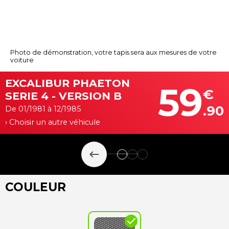
Photo de démonstration, votre tapis sera aux mesures de votre
voiture
EXCALIBUR PHAETON
59
€
SERIE 4 - VERSION B
.90
De 01/1981 à 12/1985
› Choisir un autre véhicule
keyboard_backspace
COULEUR
check