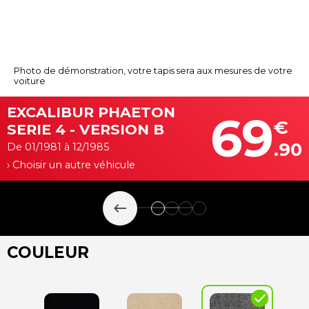
Photo de démonstration, votre tapis sera aux mesures de votre
voiture
EXCALIBUR PHAETON
69
€
SERIE 4 - VERSION B
.90
De 01/1981 à 12/1985
› Choisir un autre véhicule
keyboard_backspace
COULEUR
check