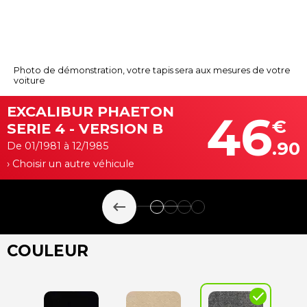
Photo de démonstration, votre tapis sera aux mesures de votre
voiture
EXCALIBUR PHAETON
46
€
SERIE 4 - VERSION B
.90
De 01/1981 à 12/1985
› Choisir un autre véhicule
keyboard_backspace
COULEUR
check