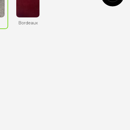
Cognac
n
Bordeaux
Vert
anglais