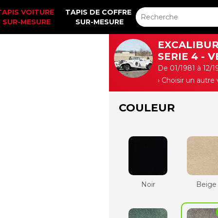
TAPIS VOITURE 
TAPIS DE COFFRE 
SUR-MESURE
SUR-MESURE
EXCALIBU
SERIE 4 - 
De 01/1981 à 12/1
› Choisir un autre
COULEUR
Noir
Beige