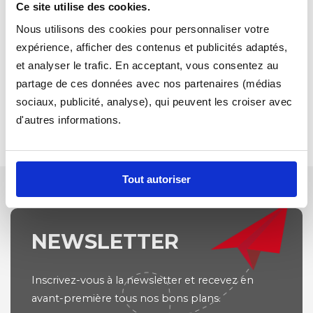
Ce site utilise des cookies.
✅ Fabrication haut de gamme et durable en France dans
le Nord (59).
Nous utilisons des cookies pour personnaliser votre
expérience, afficher des contenus et publicités adaptés,
Appelez nous au 0366194480, nous vous guiderons et
et analyser le trafic. En acceptant, vous consentez au
vous aiderons à choisir le tapis le mieux adapté pour votre
partage de ces données avec nos partenaires (médias
ISUZU D-MAX
sociaux, publicité, analyse), qui peuvent les croiser avec
d'autres informations.
Tout autoriser
NEWSLETTER
Inscrivez-vous à la newsletter et recevez en
avant-première tous nos bons plans.