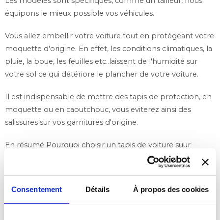
Les modèles sont spécifiques, comme un tailleur, nous
équipons le mieux possible vos véhicules.
Vous allez embellir votre voiture tout en protégeant votre
moquette d'origine. En effet, les conditions climatiques, la
pluie, la boue, les feuilles etc..laissent de l'humidité sur
votre sol ce qui détériore le plancher de votre voiture.
Il est indispensable de mettre des tapis de protection, en
moquette ou en caoutchouc, vous eviterez ainsi des
salissures sur vos garnitures d'origine.
En résumé Pourquoi choisir un tapis de voiture suur
mesure pour votre ISUZU D-MAX ?
✅ Plus de confort au quotidien dans la conduite.
Consentement
Détails
À propos des cookies
✅ Protégez la valeur de revente de votre D-MAX.