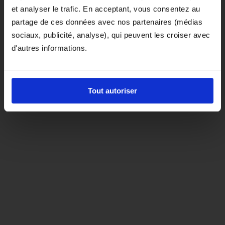
et analyser le trafic. En acceptant, vous consentez au
D'ici là, si vous souhaitez le coloris noir,
partage de ces données avec nos partenaires (médias
orientez-vous vers la matière "indispensable"
sociaux, publicité, analyse), qui peuvent les croiser avec
d'autres informations.
Tout autoriser