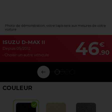
Photo de démonstration, votre tapis sera aux mesures de votre
voiture
46
ISUZU D-MAX II
€
Depuis 05/2012
.90
› Choisir un autre véhicule
keyboard_backspace
COULEUR
check